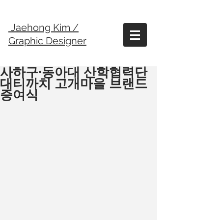
Jaehong Kim /
Graphic Designer
사하구·동아대 산학협력단
대티까치 고개마을 브랜드
증여식